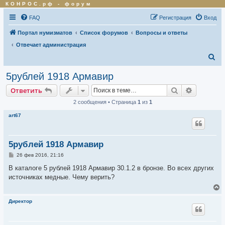
КОНРОС.рф
-
форум
FAQ
Регистрация
Вход
Портал нумизматов
Список форумов
Вопросы и ответы
Отвечает администрация
П
о
5рублей 1918 Армавир
и
Поиск
Расширен
Ответить
с
2 сообщения • Страница
1
из
1
к
art67
5рублей 1918 Армавир
С
26 фев 2016, 21:16
о
о
В каталоге 5 рублей 1918 Армавир 30.1.2 в бронзе. Во всех других
б
источниках медные. Чему верить?
щ
е
В
н
е
и
р
Директор
е
н
у
т