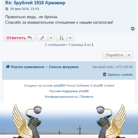
Re: 5рублей 1918 Армавир
ь
с
С
29 фев 2016, 15:53
я
о
к
о
Правильно медь, не бронза.
н
б
Спасибо за внимательное отношение к нашим каталогам!
щ
а
е
В
ч
н
е
а
и
Ответить
р
л
е
н
у
2 сообщения • Страница
1
из
1
у
т
Перейти
ь
с
я
Портал нумизматов
Список форумов
Часовой пояс:
UTC+03:00
к
н
Удалить cookies
а
ч
а
Создано на основе
phpBB
® Forum Software © phpBB Limited
л
Русская поддержка phpBB
у
Конфиденциальность
|
Правила