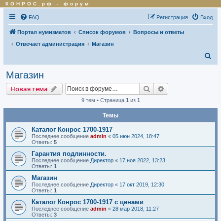
КОНРОС.рф
-
форум
FAQ
Регистрация
Вход
Портал нумизматов
Список форумов
Вопросы и ответы
Отвечает администрация
Магазин
П
о
Магазин
и
Поиск
Расширенный по
Новая тема
с
9 тем • Страница
1
из
1
к
Темы
Каталог Конрос 1700-1917
Последнее сообщение
admin
«
05 июн 2024, 18:47
Ответы:
5
Гарантия подлинности.
Последнее сообщение
Директор
«
17 ноя 2022, 13:23
Ответы:
1
Магазин
Последнее сообщение
Директор
«
17 окт 2019, 12:30
Ответы:
1
Каталог Конрос 1700-1917 с ценами
Последнее сообщение
admin
«
28 мар 2018, 11:27
Ответы:
3