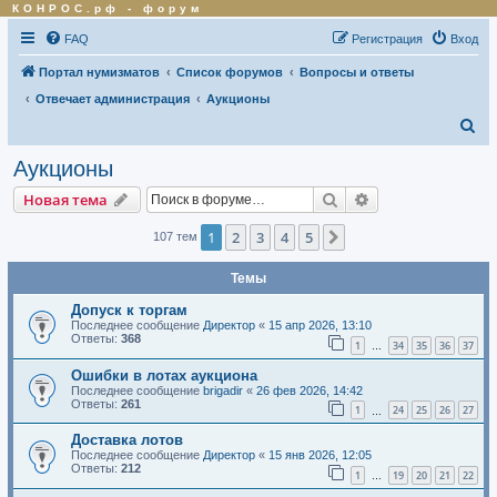
КОНРОС.рф
-
форум
FAQ
Регистрация
Вход
Портал нумизматов
Список форумов
Вопросы и ответы
Отвечает администрация
Аукционы
П
о
Аукционы
и
Поиск
Расширенный по
Новая тема
с
к
1
2
3
4
5
След.
107 тем
Темы
Допуск к торгам
Последнее сообщение
Директор
«
15 апр 2026, 13:10
Ответы:
368
1
34
35
36
37
…
Ошибки в лотах аукциона
Последнее сообщение
brigadir
«
26 фев 2026, 14:42
Ответы:
261
1
24
25
26
27
…
Доставка лотов
Последнее сообщение
Директор
«
15 янв 2026, 12:05
Ответы:
212
1
19
20
21
22
…