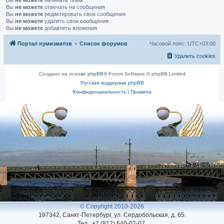
Вы
не можете
начинать темы
Вы
не можете
отвечать на сообщения
Вы
не можете
редактировать свои сообщения
Вы
не можете
удалять свои сообщения
Вы
не можете
добавлять вложения
Портал нумизматов
Список форумов
Часовой пояс:
UTC+03:00
Удалить cookies
Создано на основе
phpBB
® Forum Software © phpBB Limited
Русская поддержка phpBB
Конфиденциальность
|
Правила
© Copyright 2010-2026
197342, Санкт-Петербург, ул. Сердобольская, д. 65.
Тел.: +7 (812) 640-07-07.