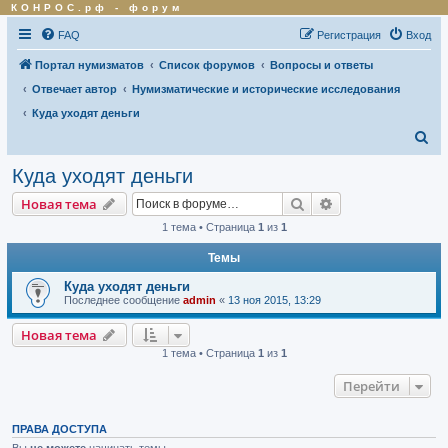
КОНРОС.рф
-
форум
FAQ
Регистрация
Вход
Портал нумизматов
Список форумов
Вопросы и ответы
Отвечает автор
Нумизматические и исторические исследования
Куда уходят деньги
П
о
Куда уходят деньги
и
Поиск
Расширенный по
Новая тема
с
1 тема • Страница
1
из
1
к
Темы
Куда уходят деньги
Последнее сообщение
admin
«
13 ноя 2015, 13:29
Новая тема
1 тема • Страница
1
из
1
Перейти
ПРАВА ДОСТУПА