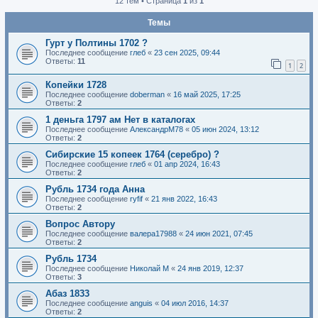
12 тем • Страница
1
из
1
Темы
Гурт у Полтины 1702 ?
Последнее сообщение
глеб
«
23 сен 2025, 09:44
Ответы:
11
1
2
Копейки 1728
Последнее сообщение
doberman
«
16 май 2025, 17:25
Ответы:
2
1 деньга 1797 ам Нет в каталогах
Последнее сообщение
АлександрМ78
«
05 июн 2024, 13:12
Ответы:
2
Сибирские 15 копеек 1764 (серебро) ?
Последнее сообщение
глеб
«
01 апр 2024, 16:43
Ответы:
2
Рубль 1734 года Анна
Последнее сообщение
ryfif
«
21 янв 2022, 16:43
Ответы:
2
Вопрос Автору
Последнее сообщение
валера17988
«
24 июн 2021, 07:45
Ответы:
2
Рубль 1734
Последнее сообщение
Николай М
«
24 янв 2019, 12:37
Ответы:
3
Абаз 1833
Последнее сообщение
anguis
«
04 июл 2016, 14:37
Ответы:
2