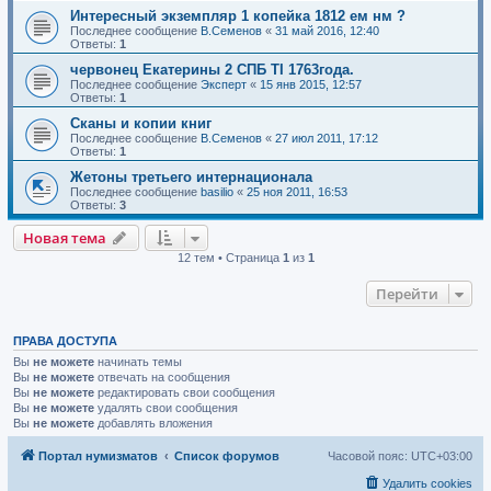
Интересный экземпляр 1 копейка 1812 ем нм ?
Последнее сообщение
В.Семенов
«
31 май 2016, 12:40
Ответы:
1
червонец Екатерины 2 СПБ TI 1763года.
Последнее сообщение
Эксперт
«
15 янв 2015, 12:57
Ответы:
1
Сканы и копии книг
Последнее сообщение
В.Семенов
«
27 июл 2011, 17:12
Ответы:
1
Жетоны третьего интернационала
Последнее сообщение
basilio
«
25 ноя 2011, 16:53
Ответы:
3
Новая тема
12 тем • Страница
1
из
1
Перейти
ПРАВА ДОСТУПА
Вы
не можете
начинать темы
Вы
не можете
отвечать на сообщения
Вы
не можете
редактировать свои сообщения
Вы
не можете
удалять свои сообщения
Вы
не можете
добавлять вложения
Портал нумизматов
Список форумов
Часовой пояс:
UTC+03:00
Удалить cookies