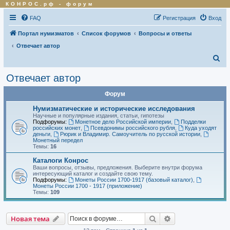
КОНРОС.рф
-
форум
FAQ
Регистрация
Вход
Портал нумизматов
Список форумов
Вопросы и ответы
Отвечает автор
П
о
Отвечает автор
и
Форум
с
к
Нумизматические и исторические исследования
Научные и популярные издания, статьи, гипотезы
Подфорумы:
Монетное дело Российской империи
,
Подделки
российских монет
,
Псевдонимы российского рубля
,
Куда уходят
деньги
,
Рюрик и Владимир. Самоучитель по русской истории
,
Монетный передел
Темы:
16
Каталоги Конрос
Ваши вопросы, отзывы, предложения. Выберите внутри форума
интересующий каталог и создайте свою тему.
Подфорумы:
Монеты России 1700-1917 (базовый каталог)
,
Монеты России 1700 - 1917 (приложение)
Темы:
109
Поиск
Расширенный по
Новая тема