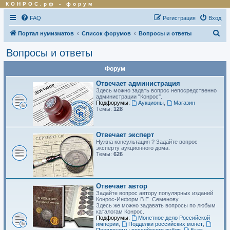
КОНРОС.рф
-
форум
FAQ
Регистрация
Вход
П
Портал нумизматов
Список форумов
Вопросы и ответы
о
Вопросы и ответы
и
Форум
с
к
Отвечает администрация
Здесь можно задать вопрос непосредственно
администрации "Конрос".
Подфорумы:
Аукционы
,
Магазин
Темы:
128
Отвечает эксперт
Нужна консультация ? Задайте вопрос
эксперту аукционного дома.
Темы:
626
Отвечает автор
Задайте вопрос автору популярных изданий
Конрос-Информ В.Е. Семенову.
Здесь же можно задавать вопросы по любым
каталогам Конрос.
Подфорумы:
Монетное дело Российской
империи
,
Подделки российских монет
,