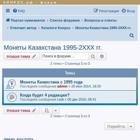
КОНРОС.рф
-
форум
FAQ
Регистрация
Вход
Портал нумизматов
Список форумов
Вопросы и ответы
Отвечает автор
Каталоги Конрос
Монеты Казахстана 1995-2ХХХ гг.
П
о
Монеты Казахстана 1995-2ХХХ гг.
и
Поиск
Расширенный по
Новая тема
с
2 темы • Страница
1
из
1
к
Темы
Монеты Казахстана с 1995 года
Последнее сообщение
admin
«
20 июн 2014, 18:25
Когда будет 4 редакция?
Последнее сообщение
Liwit
«
06 дек 2016, 08:41
Новая тема
2 темы • Страница
1
из
1
Перейти
ПРАВА ДОСТУПА