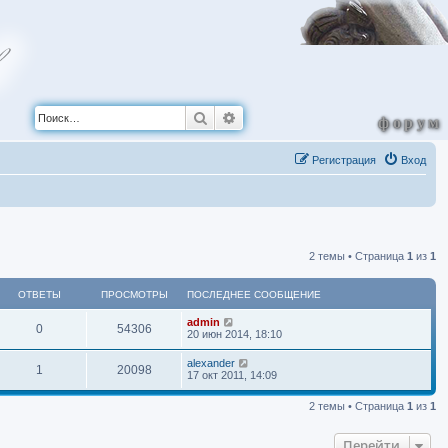
Поиск
Расширенный поиск
форум
Регистрация
Вход
2 темы • Страница
1
из
1
ОТВЕТЫ
ПРОСМОТРЫ
ПОСЛЕДНЕЕ СООБЩЕНИЕ
П
admin
О
П
0
54306
о
20 июн 2014, 18:10
с
т
р
л
П
alexander
О
П
1
20098
е
о
17 окт 2011, 14:09
в
о
д
с
н
т
р
л
е
с
е
2 темы • Страница
1
из
1
е
е
в
о
д
с
т
м
н
о
Перейти
е
с
е