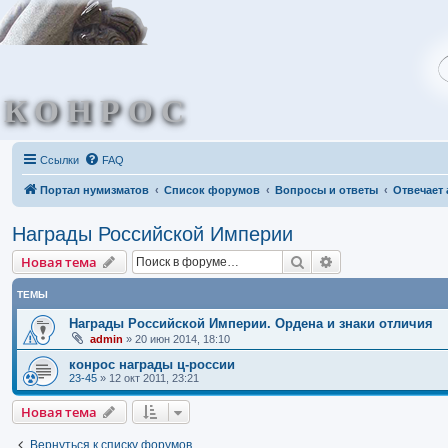
КОНРОС
Ссылки
FAQ
Портал нумизматов
Список форумов
Вопросы и ответы
Отвечает 
Награды Российской Империи
Поиск
Расширенный по
Новая тема
ТЕМЫ
Награды Российской Империи. Ордена и знаки отличия
admin
»
20 июн 2014, 18:10
конрос награды ц-россии
23-45
»
12 окт 2011, 23:21
Новая тема
Вернуться к списку форумов