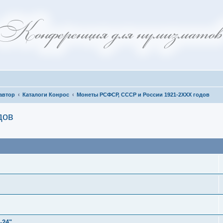
автор
Каталоги Конрос
Монеты РСФСР, СССР и России 1921-2ХХХ годов
дов
иск
-24"