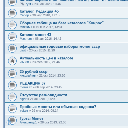
ryfif
»
23 ноя 2023, 10:46
Каталог. Редакция 45
Сапер
»
30 мар 2018, 17:15
Сборная таблица на базе каталогов "Конрос"
tankist77
»
19 янв 2017, 13:31
Каталог монет 43
Maxman
»
06 авг 2016, 14:42
официальные годовые наборы монет ссср
Liwit
»
23 окт 2015, 11:29
Актуальность цен в каталоге
vliv-88
»
23 фев 2012, 21:46
25 рублей ссср
николай нв
»
21 окт 2014, 23:20
РЕДАКЦИЯ 37
morozzz
»
06 апр 2014, 23:45
Отсутстве разновидности
niger
»
21 сен 2011, 06:00
Пробные монеты или обычная ходячка?
irokez
»
29 янв 2014, 09:14
Гурты Монет
Александр1
»
28 окт 2013, 22:53