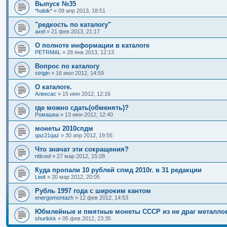
Выпуск №35
*habik*
»
09 апр 2013, 18:51
"редкость по каталогу"
axel
»
21 фев 2013, 21:17
О полноте информации в каталоге
PETRMAL
»
28 янв 2013, 12:13
Вопрос по каталогу
strigin
»
16 июл 2012, 14:59
О каталоге.
Алексас
»
15 июн 2012, 12:16
где можно сдать(обменять)?
Ромашка
»
13 июн 2012, 12:40
монеты 2010спдм
qaz21qaz
»
30 апр 2012, 19:55
Что значат эти сокращения?
ntlcool
»
27 мар 2012, 15:28
Куда пропали 10 рублей спмд 2010г. в 31 редакции
Liwit
»
20 мар 2012, 20:05
Рубль 1997 года с широким кантом
energomontazh
»
12 фев 2012, 14:53
Юбмлейные и пмятные монеты СССР из не драг металло
shurikkk
»
05 фев 2012, 23:35