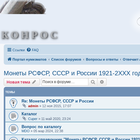
КОНРОС
Ссылки
FAQ
Портал нумизматов
Список форумов
Вопросы и ответы
Отвечает 
Монеты РСФСР, СССР и России 1921-2ХХХ го
Поиск
Расширенный по
Новая тема
ТЕМЫ
Re: Монеты РСФСР, СССР и России
admin
»
12 ноя 2015, 17:07
Каталог
Cuper
»
11 май 2020, 23:24
Вопрос по каталогу
MDO
»
05 мар 2024, 22:38
Каталог справочник "Монеты РСФСР, СССР и России 1921