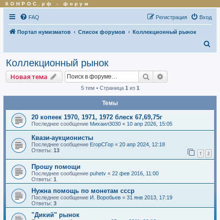
КОНРОС.рф
-
форум
FAQ
Регистрация
Вход
Портал нумизматов
Список форумов
Коллекционный рынок
П
о
Коллекционный рынок
и
Поиск
Расширенный по
Новая тема
с
5 тем • Страница
1
из
1
к
Темы
20 копеек 1970, 1971, 1972 блеск 67,69,75г
Последнее сообщение
Михаил3030
«
10 апр 2026, 15:05
Квази-аукционисты
Последнее сообщение
ЕгорСГор
«
20 апр 2024, 12:18
Ответы:
13
1
2
Прошу помощи
Последнее сообщение
puhetv
«
22 фев 2016, 11:00
Ответы:
1
Нужна помощь по монетам ссср
Последнее сообщение
И. Воробьев
«
31 янв 2013, 17:19
Ответы:
3
"Дикий" рынок