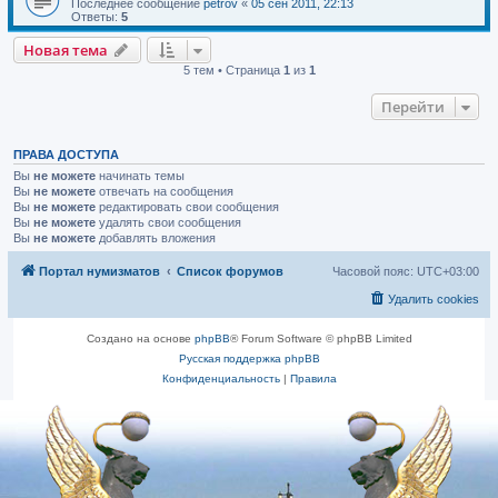
Последнее сообщение
petrov
«
05 сен 2011, 22:13
Ответы:
5
Новая тема
5 тем • Страница
1
из
1
Перейти
ПРАВА ДОСТУПА
Вы
не можете
начинать темы
Вы
не можете
отвечать на сообщения
Вы
не можете
редактировать свои сообщения
Вы
не можете
удалять свои сообщения
Вы
не можете
добавлять вложения
Портал нумизматов
Список форумов
Часовой пояс:
UTC+03:00
Удалить cookies
Создано на основе
phpBB
® Forum Software © phpBB Limited
Русская поддержка phpBB
Конфиденциальность
|
Правила