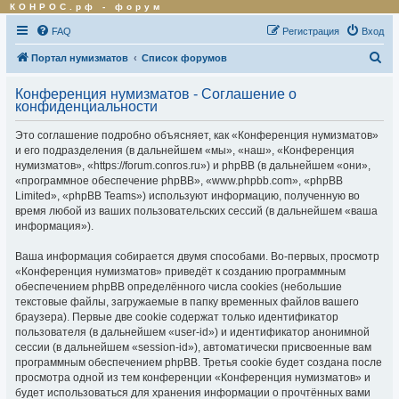
КОНРОС.рф
-
форум
FAQ
Регистрация
Вход
П
Портал нумизматов
Список форумов
о
Конференция нумизматов - Соглашение о
и
конфиденциальности
с
Это соглашение подробно объясняет, как «Конференция нумизматов»
к
и его подразделения (в дальнейшем «мы», «наш», «Конференция
нумизматов», «https://forum.conros.ru») и phpBB (в дальнейшем «они»,
«программное обеспечение phpBB», «www.phpbb.com», «phpBB
Limited», «phpBB Teams») используют информацию, полученную во
время любой из ваших пользовательских сессий (в дальнейшем «ваша
информация»).
Ваша информация собирается двумя способами. Во-первых, просмотр
«Конференция нумизматов» приведёт к созданию программным
обеспечением phpBB определённого числа cookies (небольшие
текстовые файлы, загружаемые в папку временных файлов вашего
браузера). Первые две cookie содержат только идентификатор
пользователя (в дальнейшем «user-id») и идентификатор анонимной
сессии (в дальнейшем «session-id»), автоматически присвоенные вам
программным обеспечением phpBB. Третья cookie будет создана после
просмотра одной из тем конференции «Конференция нумизматов» и
будет использоваться для хранения информации о прочтённых вами