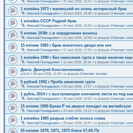
Николай Геннадьевич
»
31 июл 2026, 16:31
» в форуме
Отвечает эксп
1 копейка 1973 г маленький но очень интересный брак
Николай Геннадьевич
»
28 июл 2026, 18:48
» в форуме
Отвечает эксп
1 копейка СССР Редкий брак.
Николай Геннадьевич
»
24 июл 2026, 16:55
» в форуме
Отвечает эксп
5 копеек 1838г с.м определение монеты
Николай Геннадьевич
»
21 июл 2026, 18:59
» в форуме
Отвечает эксп
15 копеек 1983 г Брак монетного двора или нет.
Николай Геннадьевич
»
17 июл 2026, 17:04
» в форуме
Отвечает эксп
1 копейка 1990 г Без нанесения гурта а также наличие ещ
Николай Геннадьевич
»
11 июл 2026, 18:34
» в форуме
Отвечает эксп
Денга. Дмитрий Константинович.
zczc4
»
09 июл 2026, 11:55
» в форуме
Отвечает эксперт
5 рублей 1992 г Проба нанесения гурта
Николай Геннадьевич
»
03 июл 2026, 17:07
» в форуме
Отвечает эксп
1 рубль 2014 г с выступающим кончиком листа из под кан
Николай Геннадьевич
»
30 июн 2026, 18:05
» в форуме
Отвечает эксп
15 копеек 1990 Буква Р на аверсе походит на английскую
Николай Геннадьевич
»
24 июн 2026, 19:12
» в форуме
Отвечает эксп
1 копейка 1985 разрыв стебля колоса слева
Николай Геннадьевич
»
20 июн 2026, 18:47
» в форуме
Отвечает эксп
20 копеек 1970, 1971, 1972 блеск 67,69,75г