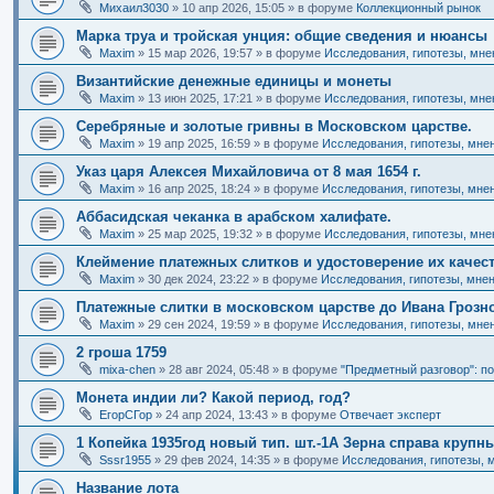
Михаил3030
»
10 апр 2026, 15:05
» в форуме
Коллекционный рынок
Марка труа и тройская унция: общие сведения и нюансы
Maxim
»
15 мар 2026, 19:57
» в форуме
Исследования, гипотезы, мнен
Византийские денежные единицы и монеты
Maxim
»
13 июн 2025, 17:21
» в форуме
Исследования, гипотезы, мнен
Серебряные и золотые гривны в Московском царстве.
Maxim
»
19 апр 2025, 16:59
» в форуме
Исследования, гипотезы, мнен
Указ царя Алексея Михайловича от 8 мая 1654 г.
Maxim
»
16 апр 2025, 18:24
» в форуме
Исследования, гипотезы, мнен
Аббасидская чеканка в арабском халифате.
Maxim
»
25 мар 2025, 19:32
» в форуме
Исследования, гипотезы, мнен
Клеймение платежных слитков и удостоверение их качес
Maxim
»
30 дек 2024, 23:22
» в форуме
Исследования, гипотезы, мнен
Платежные слитки в московском царстве до Ивана Грозн
Maxim
»
29 сен 2024, 19:59
» в форуме
Исследования, гипотезы, мнен
2 гроша 1759
mixa-chen
»
28 авг 2024, 05:48
» в форуме
"Предметный разговор": по
Монета индии ли? Какой период, год?
ЕгорСГор
»
24 апр 2024, 13:43
» в форуме
Отвечает эксперт
1 Копейка 1935год новый тип. шт.-1А Зерна справа крупн
Sssr1955
»
29 фев 2024, 14:35
» в форуме
Исследования, гипотезы, м
Название лота