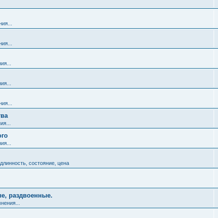
ия...
ия...
ия...
ия...
ия...
тва
ия...
ого
ия...
длинность, состояние, цена
ые, раздвоенные.
нения...