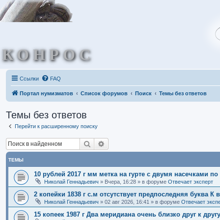
КОНРОС
Ссылки
FAQ
Портал нумизматов
Список форумов
Поиск
Темы без ответов
Темы без ответов
Перейти к расширенному поиску
Поиск
Расширенный поиск
ТЕМЫ
10 рублей 2017 г мм метка на гурте с двумя насечками по
Николай Геннадьевич
»
Вчера, 16:28
» в форуме
Отвечает эксперт
2 копейки 1838 г с.м отсутствует предпоследняя буква К 
Николай Геннадьевич
»
02 авг 2026, 16:41
» в форуме
Отвечает эксп
15 копеек 1987 г Два меридиана очень близко друг к др