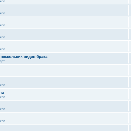
ерт
ерт
ерт
ерт
ерт
е нескольких видов брака
ерт
ерт
та
ерт
ерт
ерт