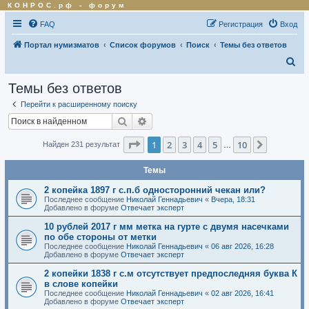
КОНРОС.рф
-
форум
FAQ
Регистрация
Вход
Портал нумизматов
Список форумов
Поиск
Темы без ответов
П
о
Темы без ответов
и
Перейти к расширенному поиску
с
Поиск
Расширенный поиск
к
Страница
1
из
10
1
2
3
4
5
10
След.
Найден 231 результат
…
Темы
2 копейка 1897 г с.п.б односторонний чекан или?
Последнее сообщение
Николай Геннадьевич
«
Вчера, 18:31
Добавлено в форуме
Отвечает эксперт
10 рублей 2017 г мм метка на гурте с двумя насечками
по обе стороны от метки
Последнее сообщение
Николай Геннадьевич
«
06 авг 2026, 16:28
Добавлено в форуме
Отвечает эксперт
2 копейки 1838 г с.м отсутствует предпоследняя буква К
в слове копейки
Последнее сообщение
Николай Геннадьевич
«
02 авг 2026, 16:41
Добавлено в форуме
Отвечает эксперт