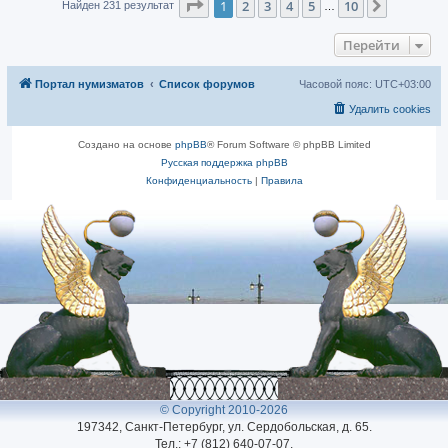
Страница
1
из
10
1
2
3
4
5
10
След.
Найден 231 результат
…
Перейти
Портал нумизматов
Список форумов
Часовой пояс:
UTC+03:00
Удалить cookies
Создано на основе
phpBB
® Forum Software © phpBB Limited
Русская поддержка phpBB
Конфиденциальность
|
Правила
© Copyright 2010-2026
197342, Санкт-Петербург, ул. Сердобольская, д. 65.
Тел.: +7 (812) 640-07-07.