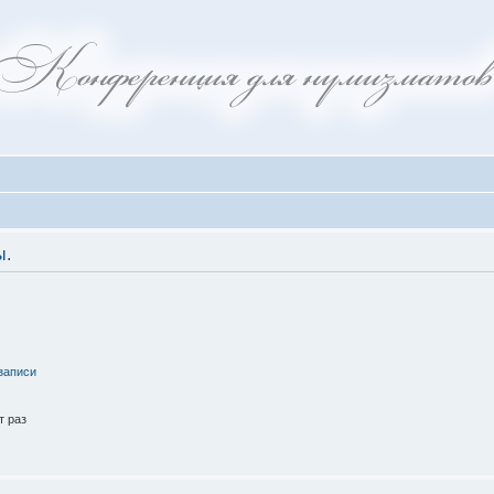
ы.
записи
т раз