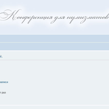
ы.
записи
т раз