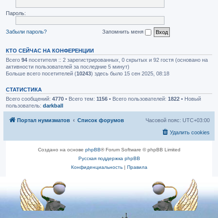
Пароль:
Забыли пароль?
Запомнить меня
КТО СЕЙЧАС НА КОНФЕРЕНЦИИ
Всего
94
посетителя :: 2 зарегистрированных, 0 скрытых и 92 гостя (основано на
активности пользователей за последние 5 минут)
Больше всего посетителей (
10243
) здесь было 15 сен 2025, 08:18
СТАТИСТИКА
Всего сообщений:
4770
• Всего тем:
1156
• Всего пользователей:
1822
• Новый
пользователь:
darkball
Портал нумизматов
Список форумов
Часовой пояс:
UTC+03:00
Удалить cookies
Создано на основе
phpBB
® Forum Software © phpBB Limited
Русская поддержка phpBB
Конфиденциальность
|
Правила