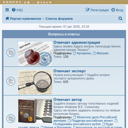
КОНРОС.рф
-
форум
FAQ
Регистрация
Вход
П
Портал нумизматов
Список форумов
о
Текущее время: 07 авг 2026, 23:34
и
Вопросы и ответы
с
Отвечает администрация
к
Здесь можно задать вопрос непосредственно
администрации "Конрос".
Подфорумы:
Аукционы
,
Магазин
Темы:
128
Отвечает эксперт
Нужна консультация ? Задайте вопрос
эксперту аукционного дома.
Темы:
625
Отвечает автор
Задайте вопрос автору популярных изданий
Конрос-Информ В.Е. Семенову.
Здесь же можно задавать вопросы по любым
каталогам Конрос.
Подфорумы:
Монетное дело Российской
империи
,
Подделки российских монет
,
Псевдонимы российского рубля
,
Куда
уходят деньги
,
Рюрик и Владимир. Самоучитель по русской истории
,