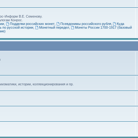
рос-Информ В.Е. Семенову.
алогам Конрос.
рии
,
Подделки российских монет
,
Псевдонимы российского рубля
,
Куда
 по русской истории
,
Монетный передел
,
Монеты России 1700-1917 (базовый
ние)
м
изматики, истории, коллекционирования и пр.