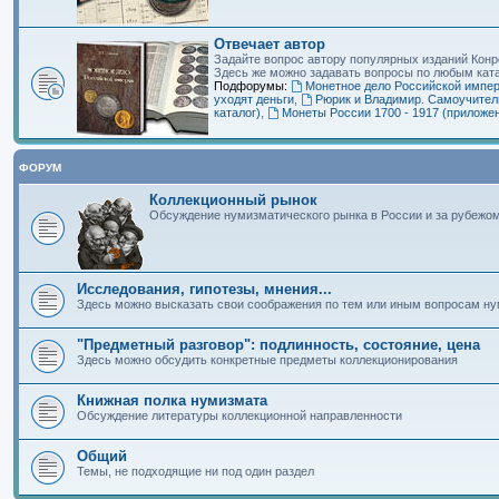
Отвечает автор
Задайте вопрос автору популярных изданий Кон
Здесь же можно задавать вопросы по любым кат
Подфорумы:
Монетное дело Российской импе
уходят деньги
,
Рюрик и Владимир. Самоучитель
каталог)
,
Монеты России 1700 - 1917 (приложе
ФОРУМ
Коллекционный рынок
Обсуждение нумизматического рынка в России и за рубежо
Исследования, гипотезы, мнения...
Здесь можно высказать свои соображения по тем или иным вопросам нум
"Предметный разговор": подлинность, состояние, цена
Здесь можно обсудить конкретные предметы коллекционирования
Книжная полка нумизмата
Обсуждение литературы коллекционной направленности
Общий
Темы, не подходящие ни под один раздел