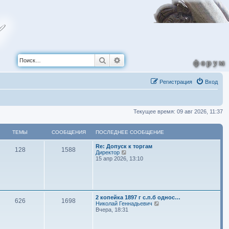
Поиск
Расширенный поиск
форум
Регистрация
Вход
Текущее время: 09 авг 2026, 11:37
ТЕМЫ
СООБЩЕНИЯ
ПОСЛЕДНЕЕ СООБЩЕНИЕ
П
Re: Допуск к торгам
Т
С
128
1588
о
П
Директор
с
е
15 апр 2026, 13:10
е
о
л
р
е
е
м
о
д
й
н
т
ы
б
е
и
е
к
П
2 копейка 1897 г с.п.б однос…
Т
С
626
1698
с
п
щ
о
П
Николай Геннадьевич
о
о
с
е
Вчера, 18:31
е
о
о
с
е
л
р
б
л
е
е
щ
е
м
о
д
й
н