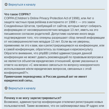
Вернуться к началу
Что такое COPPA?
COPPA (Children’s Online Privacy Protection Act of 1998), или Акт о
защите частных прав ребёнка в интернете от 1998 г. — это закон
Соединённых Штатов, требующий от сайтов, которые могут собирать
информацию от несовершеннолетних младше 13 лет, иметь на это
письменное согласие родителей. Допустимо наличие иного вида
подтверждения того, что опекуны разрешают сбор личной информации
от несовершеннолетних младше 13 лет. Если вы не уверены,
применимо ли это к вам, как к регистрирующемуся на конференции, или
к самой конференции, обратитесь за помощью к юрисконсульту.
Обратите внимание, что phpBB Limited администрация данной
конференции не может давать рекомендаций по правовым вопросам и
не является объектом юридических отношений, кроме указанных в
ответе на вопрос «С кем можно связаться по вопросу некорректного
использования и/или юридических вопросов, связанных с этой
конференцией?».
Примечание переводчика: в России данный акт не имеет
юридической силы.
.
Вернуться к началу
Почему я не могу зарегистрироваться?
Возможно, администратор конференции отключил регистрацию новых
пользователей. Также возможно, что он заблокировал ваш IP-адрес или