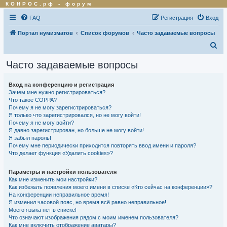
КОНРОС.рф
-
форум
FAQ
Регистрация
Вход
Портал нумизматов
Список форумов
Часто задаваемые вопросы
П
о
Часто задаваемые вопросы
и
с
Вход на конференцию и регистрация
Зачем мне нужно регистрироваться?
к
Что такое COPPA?
Почему я не могу зарегистрироваться?
Я только что зарегистрировался, но не могу войти!
Почему я не могу войти?
Я давно зарегистрирован, но больше не могу войти!
Я забыл пароль!
Почему мне периодически приходится повторять ввод имени и пароля?
Что делает функция «Удалить cookies»?
Параметры и настройки пользователя
Как мне изменить мои настройки?
Как избежать появления моего имени в списке «Кто сейчас на конференции»?
На конференции неправильное время!
Я изменил часовой пояс, но время всё равно неправильное!
Моего языка нет в списке!
Что означают изображения рядом с моим именем пользователя?
Как мне включить отображение аватары?