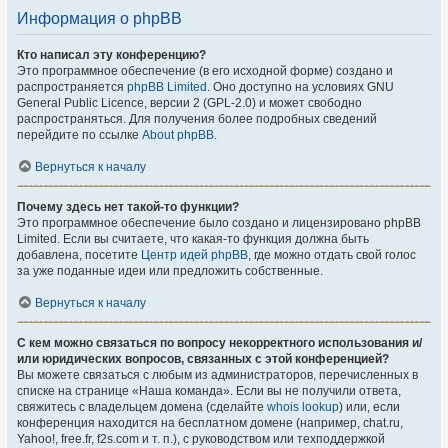
Информация о phpBB
Кто написал эту конференцию?
Это программное обеспечение (в его исходной форме) создано и
распространяется
phpBB Limited
. Оно доступно на условиях GNU
General Public Licence, версии 2 (GPL-2.0) и может свободно
распространяться. Для получения более подробных сведений
перейдите по ссылке
About phpBB
.
Вернуться к началу
Почему здесь нет такой-то функции?
Это программное обеспечение было создано и лицензировано phpBB
Limited. Если вы считаете, что какая-то функция должна быть
добавлена, посетите
Центр идей phpBB
, где можно отдать свой голос
за уже поданные идеи или предложить собственные.
Вернуться к началу
С кем можно связаться по вопросу некорректного использования и/
или юридических вопросов, связанных с этой конференцией?
Вы можете связаться с любым из администраторов, перечисленных в
списке на странице «Наша команда». Если вы не получили ответа,
свяжитесь с владельцем домена (сделайте
whois lookup
) или, если
конференция находится на бесплатном домене (например, chat.ru,
Yahoo!, free.fr, f2s.com и т. п.), с руководством или техподдержкой